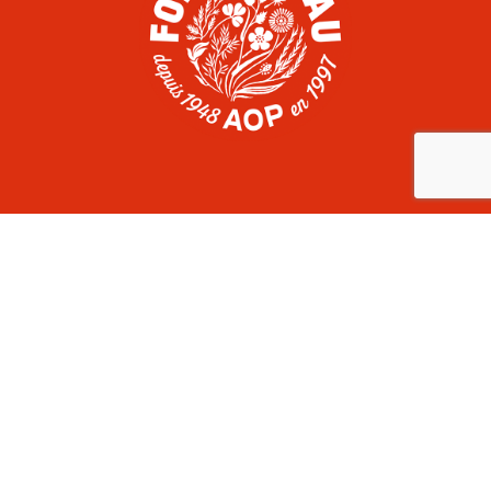
COMITÉ DU FOIN DE CRAU
Domaine du Merle, route d’Arles, RD113
13300 Salon-de-Provence
France
+33 (0)4 90 17 06 60