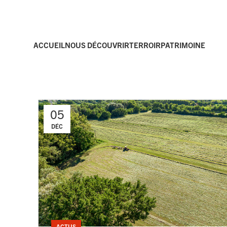
ACCUEIL
NOUS DÉCOUVRIR
TERROIR
PATRIMOINE
05
DÉC
ACTUS