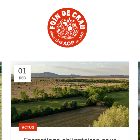
01
DÉC
ACTUS