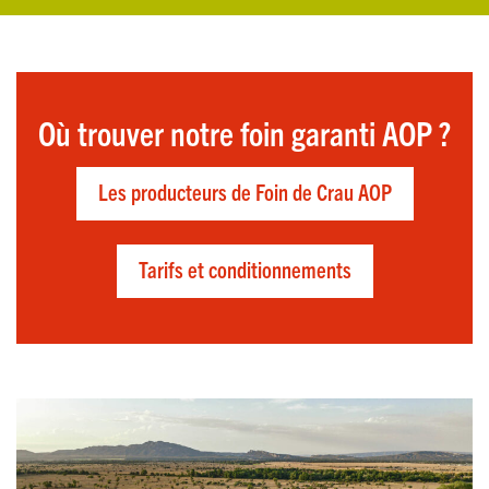
Où trouver notre foin garanti AOP ?
Les producteurs de Foin de Crau AOP
Tarifs et conditionnements