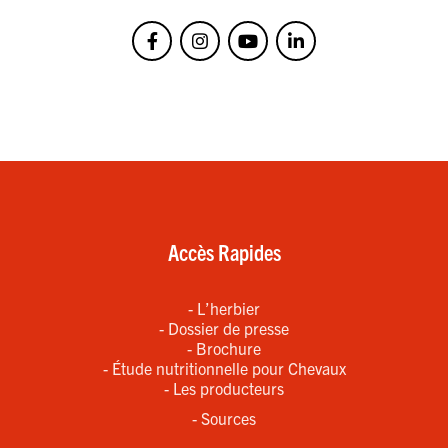
Accès Rapides
- L’herbier
- Dossier de presse
- Brochure
- Étude nutritionnelle pour Chevaux
- Les producteurs
- Sources