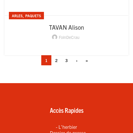
,
ARLES
PAQUETS
TAVAN Alison
FoinDeCrau
1
2
3
›
»
Accès Rapides
- L’herbier
- Dossier de presse