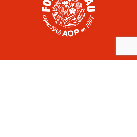
COMITÉ DU FOIN DE CRAU
Domaine du Merle, route d’Arles, RD113
13300 Salon-de-Provence
France
+33 (0)4 90 17 06 60