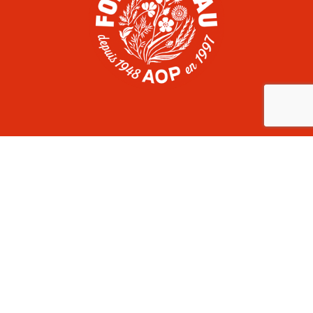
COMITÉ DU FOIN DE CRAU
Domaine du Merle, route d’Arles, RD113
13300 Salon-de-Provence
France
+33 (0)4 90 17 06 60