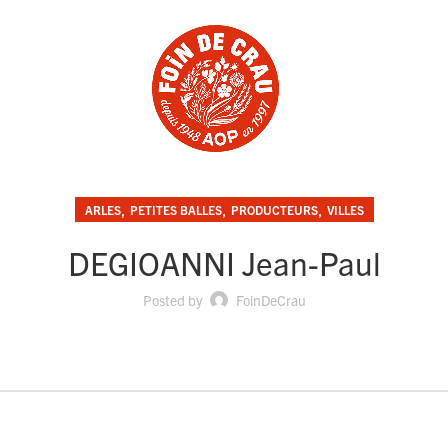
,
,
,
ARLES
PETITES BALLES
PRODUCTEURS
VILLES
DEGIOANNI Jean-Paul
Posted by
FoinDeCrau