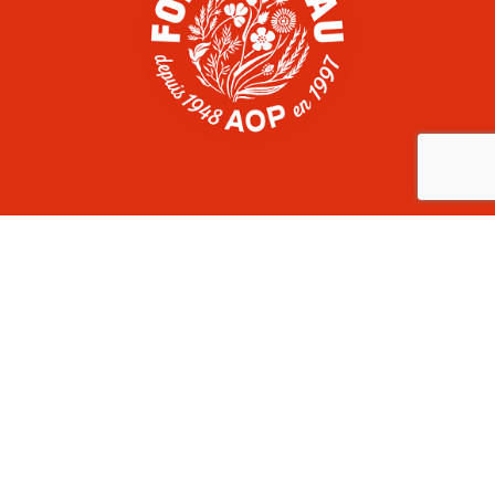
COMITÉ DU FOIN DE CRAU
Domaine du Merle, route d’Arles, RD113
13300 Salon-de-Provence
France
+33 (0)4 90 17 06 60