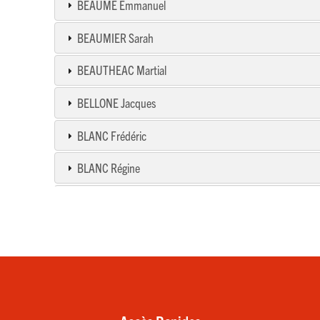
BEAUME Emmanuel
BEAUMIER Sarah
BEAUTHEAC Martial
BELLONE Jacques
BLANC Frédéric
BLANC Régine
BONFILLON Antoine
BONFILLON Jean Baptiste
BOURGEOIS Luc
BRETSZTAJN Exploitation